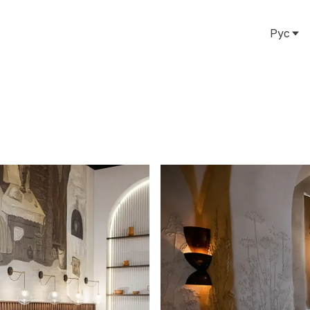
Рус
Рус
Eng
Тат