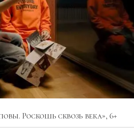
овы. Роскошь сквозь века», 6+