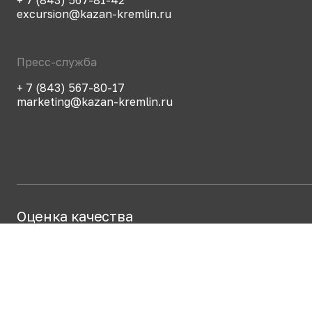
excursion@kazan-kremlin.ru
Пресс-служба
+ 7 (843) 567-80-17
marketing@kazan-kremlin.ru
Оценка качества
предоставления услуг
Чтобы оценить качество
предоставления услуг
используйте QR-код или
перейдите по
ссылке