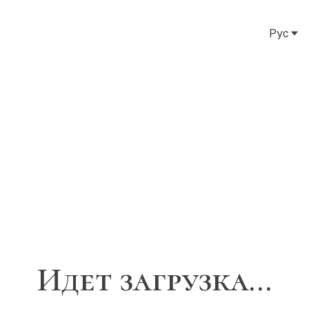
Рус
Рус
Eng
Тат
Идет загрузка...