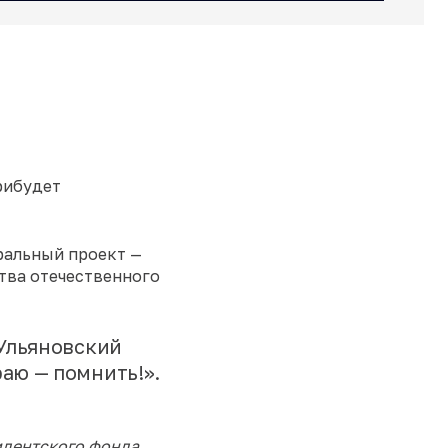
рибудет
ральный проект —
тва отечественного
 Ульяновский
аю — помнить!».
идентского фонда