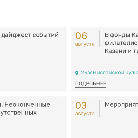
06
 дайджест событий
В фонды К
филателис
августа
Казани и т
Музей исламской куль
ПОДРОБНЕЕ
03
й. Неоконченные
Мероприяти
сутственных
августа