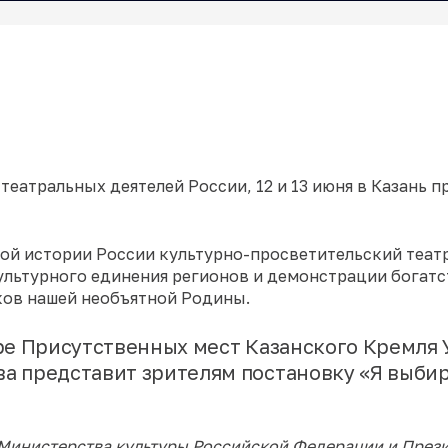
еатральных деятелей России, 12 и 13 июня в Казань п
ной истории России культурно-просветительский теат
культурного единения регионов и демонстрации богатс
ков нашей необъятной Родины.
воре Присутственных мест Казанского Кремля
ва представит зрителям постановку «Я выбир
 Министерства культуры Российской Федерации и През