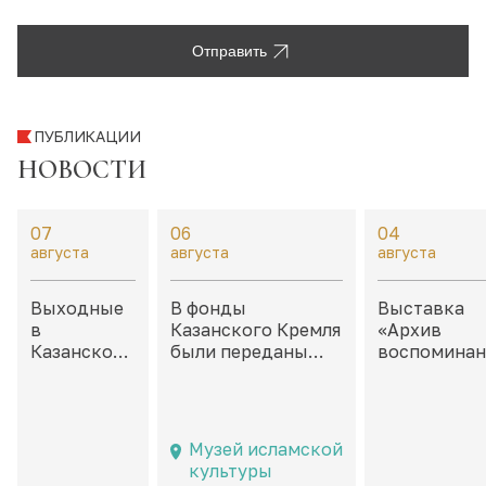
Отправить
ПУБЛИКАЦИИ
НОВОСТИ
07
06
04
августа
августа
августа
Выходные
В фонды
Выставка
в
Казанского Кремля
«Архив
Казанском
были переданы
воспоминан
Кремле:
филателистические
Неокончен
дайджест
материалы,
истории» в
событий на
посвященные
каморах дв
8 – 9
Казани и
Присутстве
Музей исламской
августа
татарской
культуры
культуре