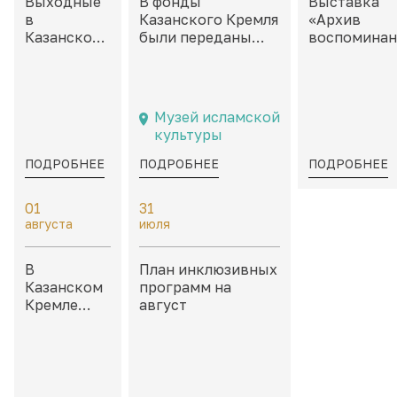
Выходные
В фонды
Выставка
в
Казанского Кремля
«Архив
Казанском
были переданы
воспоминан
Кремле:
филателистические
Неокончен
дайджест
материалы,
истории» в
событий на
посвященные
каморах дв
8 – 9
Казани и
Присутстве
Музей исламской
августа
татарской
культуры
культуре
ПОДРОБНЕЕ
ПОДРОБНЕЕ
ПОДРОБНЕЕ
01
31
августа
июля
В
План инклюзивных
Казанском
программ на
Кремле
август
пройдет
«Школа
тактильных
моделей»