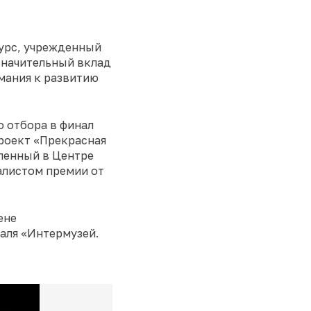
курс, учрежденный
значительный вклад
мания к развитию
о отбора в финал
проект «Прекрасная
вленный в Центре
алистом премии от
ене
аля «Интермузей.