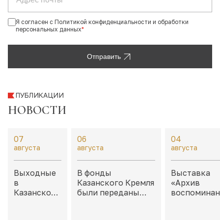
Я согласен с Политикой конфиденциальности и обработки
персональных данных
*
Отправить
ПУБЛИКАЦИИ
НОВОСТИ
07
06
04
августа
августа
августа
Выходные
В фонды
Выставка
в
Казанского Кремля
«Архив
Казанском
были переданы
воспоминан
Кремле:
филателистические
Неокончен
дайджест
материалы,
истории» в