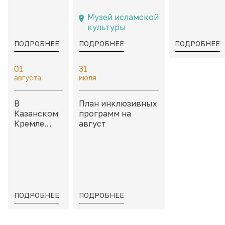
событий на
посвященные
каморах дв
8 – 9
Казани и
Присутстве
Музей исламской
августа
татарской
культуры
культуре
ПОДРОБНЕЕ
ПОДРОБНЕЕ
ПОДРОБНЕЕ
01
31
августа
июля
В
План инклюзивных
Казанском
программ на
Кремле
август
пройдет
«Школа
тактильных
моделей»
ПОДРОБНЕЕ
ПОДРОБНЕЕ