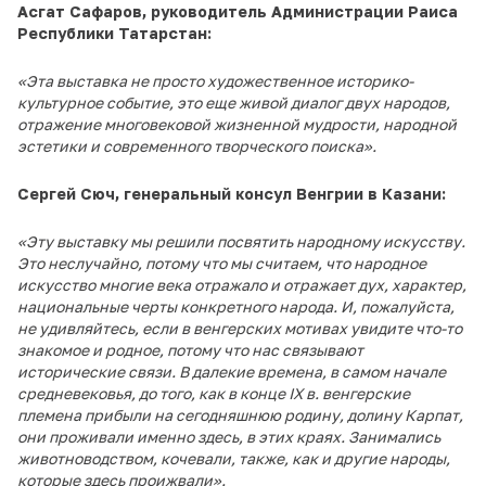
Асгат Сафаров, руководитель Администрации Раиса
Республики Татарстан:
«Эта выставка не просто художественное историко-
культурное событие, это еще живой диалог двух народов,
отражение многовековой жизненной мудрости, народной
эстетики и современного творческого поиска».
Сергей Сюч, генеральный консул Венгрии в Казани:
«Эту выставку мы решили посвятить народному искусству.
Это неслучайно, потому что мы считаем, что народное
искусство многие века отражало и отражает дух, характер,
национальные черты конкретного народа. И, пожалуйста,
не удивляйтесь, если в венгерских мотивах увидите что-то
знакомое и родное, потому что нас связывают
исторические связи. В
далекие времена, в самом начале
средневеко
вья, до того, как в конце
IX
в. венгерские
племена прибыли на сегодняшнюю родину, долину Карпат,
они проживали именно здесь, в этих краях. Занимались
животноводством, кочевали, также, как и другие народы,
которые здесь проижвали».