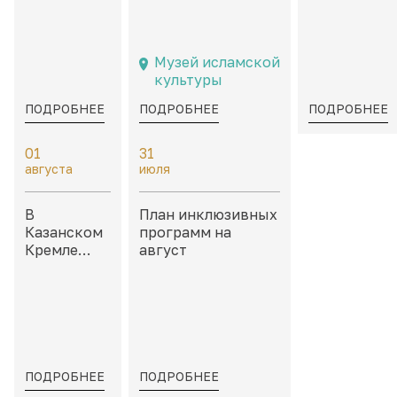
Кремле:
филателистические
Неокончен
дайджест
материалы,
истории» в
событий на
посвященные
каморах дв
8 – 9
Казани и
Присутстве
Музей исламской
августа
татарской
культуры
культуре
ПОДРОБНЕЕ
ПОДРОБНЕЕ
ПОДРОБНЕЕ
01
31
августа
июля
В
План инклюзивных
Казанском
программ на
Кремле
август
пройдет
«Школа
тактильных
моделей»
ПОДРОБНЕЕ
ПОДРОБНЕЕ