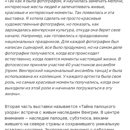
«Так как я была фотографом, я научилась замечать мелочи,
интересные жесты людей и запечатлевать живые,
красивые и интересные моменты. Так появилась и эта
выставка. Я хотела сделать не просто красивые
художественные фотографии, но показать, как
зарождалась венгерская культура, откуда она берет свое
начало. Например, как готовились к празднованию
национальных праздников. Для каждой фотографии был
написан сценарий, все было продумано, но на самом деле
фотографии получаются, когда все происходит
естественно, когда ловятся моменты настоящей жизни. В
фотосессии приняли участие 40 участников ансамбля
[прим. Венгерский национальный ансамбль танца] и была
использована их коллекция. У каждого артиста была своя
роль, но самые красивые моменты получались, когда они
выходили из этой роли и начинали погружаться в эту
жизнь».
Вторая часть выставки называется «Тайна палоцкого
узора»: встреча с живым наследием Венгрии. В центре
внимания — наследие палоцев, субэтноса, веками
жившего на севере страны и сохранившего уникальную
эстетику костюма. Экспозиция знакомит с работами