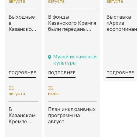
августа
августа
августа
Выходные
В фонды
Выставка
в
Казанского Кремля
«Архив
Казанском
были переданы
воспоминан
Кремле:
филателистические
Неокончен
дайджест
материалы,
истории» в
событий на
посвященные
каморах дв
8 – 9
Казани и
Присутстве
Музей исламской
августа
татарской
культуры
культуре
ПОДРОБНЕЕ
ПОДРОБНЕЕ
ПОДРОБНЕЕ
01
31
августа
июля
В
План инклюзивных
Казанском
программ на
Кремле
август
пройдет
«Школа