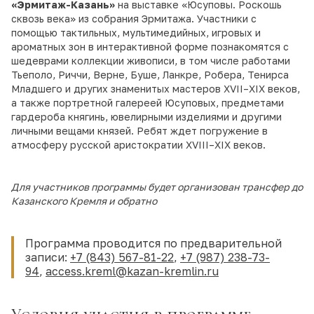
«Эрмитаж-Казань»
на выставке «Юсуповы. Роскошь
сквозь века» из собрания Эрмитажа. Участники с
помощью тактильных, мультимедийных, игровых и
ароматных зон в интерактивной форме познакомятся с
шедеврами коллекции живописи, в том числе работами
Тьеполо, Риччи, Верне, Буше, Ланкре, Робера, Тенирса
Младшего и других знаменитых мастеров XVII–XIX веков,
а также портретной галереей Юсуповых, предметами
гардероба княгинь, ювелирными изделиями и другими
личными вещами князей. Ребят ждет погружение в
атмосферу русской аристократии XVIII–XIX веков.
Для участников программы будет организован трансфер до
Казанского Кремля и обратно
Программа проводится по предварительной
записи:
+7 (843) 567-81-22
,
+7 (987) 238-73-
94
,
access.kreml@kazan-kremlin.ru