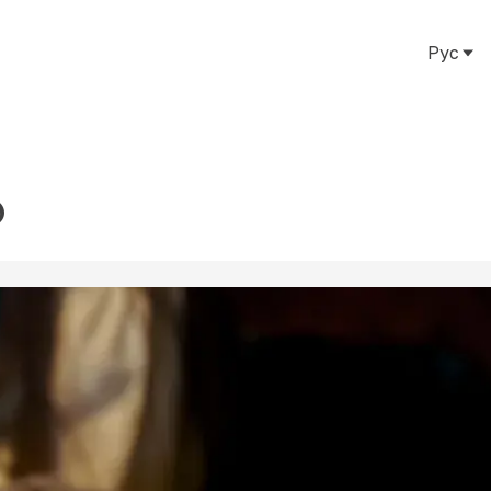
Рус
Рус
Eng
Тат
О