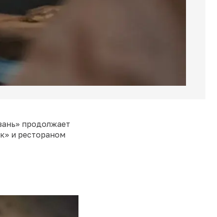
зань» продолжает
як» и рестораном