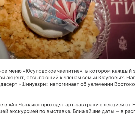
ное меню «Юсуповское чаепитие», в котором каждый э
вой акцент, отсылающий к членам семьи Юсуповых. На
 десерт «Шинуазри» напоминает об увлечении Востоко
е в «Ак Чынаяк» проходят арт-завтраки с лекцией от
ей экскурсией по выставке. Ближайшие даты — в расп