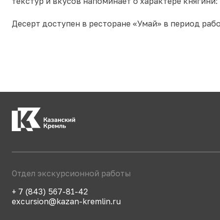
текстур и вкусов напоминает о характере княгини:
Десерт доступен в ресторане «Умай» в период рабо
Отдел экскурсионной работы
+ 7 (843) 567-81-42
excursion@kazan-kremlin.ru