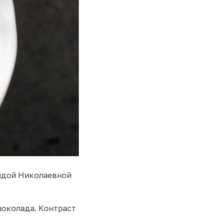
аидой Николаевной
шоколада. Контраст