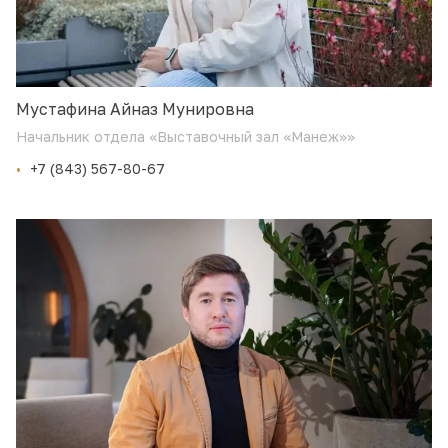
Мустафина Айназ Мунировна
Начальник отдела «Выставочный зал «Манеж»»
+7 (843) 567-80-67