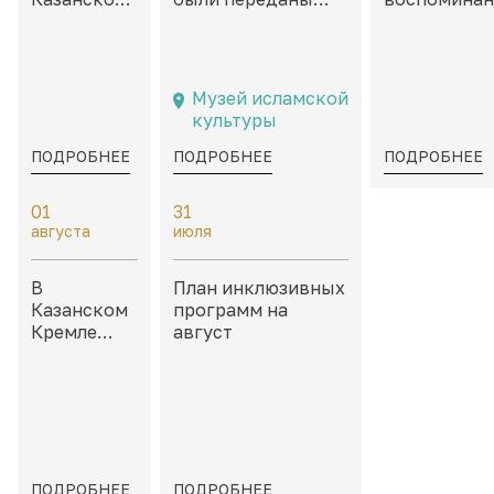
Кремле:
филателистические
Неокончен
дайджест
материалы,
истории» в
событий на
посвященные
каморах дв
8 – 9
Казани и
Присутстве
Музей исламской
августа
татарской
культуры
культуре
ПОДРОБНЕЕ
ПОДРОБНЕЕ
ПОДРОБНЕЕ
01
31
августа
июля
В
План инклюзивных
Казанском
программ на
Кремле
август
пройдет
«Школа
тактильных
моделей»
ПОДРОБНЕЕ
ПОДРОБНЕЕ