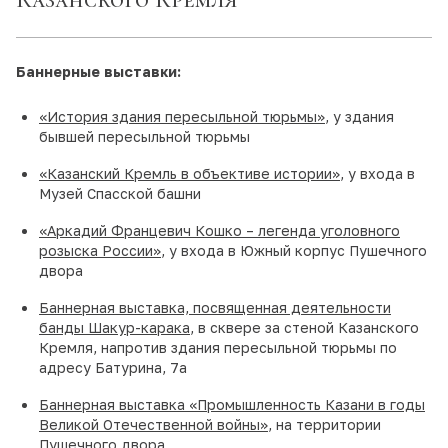
Баннерные выставки:
«История здания пересыльной тюрьмы»
, у здания
бывшей пересыльной тюрьмы
«Казанский Кремль в объективе истории»
, у входа в
Музей Спасской башни
«Аркадий Францевич Кошко – легенда уголовного
розыска России»
, у входа в Южный корпус Пушечного
двора
Баннерная выставка, посвященная деятельности
банды Шакур-карака
, в сквере за стеной Казанского
Кремля, напротив здания пересыльной тюрьмы по
адресу Батурина, 7а
Баннерная выставка «Промышленность Казани в годы
Великой Отечественной войны»
, на территории
Пушечного двора