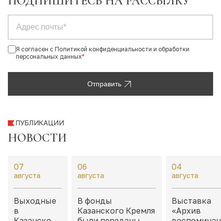
ПОДПИШИТЕСЬ НА РАССЫЛКУ
Я согласен с Политикой конфиденциальности и обработки
персональных данных
*
Отправить
ПУБЛИКАЦИИ
НОВОСТИ
07
06
04
августа
августа
августа
Выходные
В фонды
Выставка
в
Казанского Кремля
«Архив
Казанском
были переданы
воспоминан