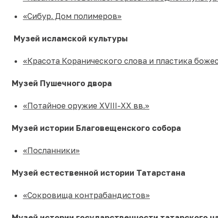
«Сибур. Дом полимеров»
Музей исламской культуры
«Красота Коранического слова и пластика боже
Музей Пушечного двора
«Потайное оружие XVIII-XX вв.»
Музей истории Благовещенского собора
«Посланники»
Музей естественной истории Татарстана
«Сокровища контрабандистов»
Музей истории государственности татарского н