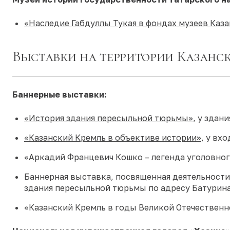
«Наследие Габдуллы Тукая в фондах музеев Каз
Выставки на территории Казанс
Баннерные выставки:
«История здания пересыльной тюрьмы»
, у зда
«Казанский Кремль в объективе истории»
, у вх
«Аркадий Францевич Кошко – легенда уголовног
Баннерная выставка, посвященная деятельности 
здания пересыльной тюрьмы по адресу Батурина
«Казанский Кремль в годы Великой Отечественн