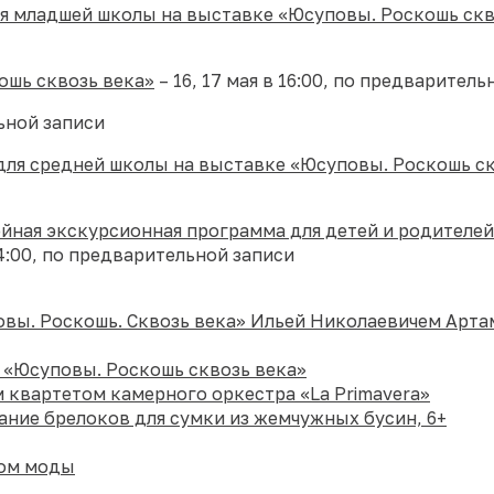
я младшей школы на выставке «Юсуповы. Роскошь скв
ошь сквозь века»
– 16, 17 мая в 16:00, по предваритель
ьной записи
 для средней школы на выставке «Юсуповы. Роскошь с
йная экскурсионная программа для детей и родителей
14:00, по предварительной записи
овы. Роскошь. Сквозь века» Ильей Николаевичем Арт
 «Юсуповы. Роскошь сквозь века»
 квартетом камерного оркестра «La Primavera»
ание брелоков для сумки из жемчужных бусин, 6+
том моды