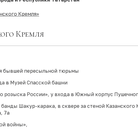
анского Кремля»
кого Кремля
ния бывшей пересыльной тюрьмы
ода в Музей Спасской башни
о розыска России», у входа в Южный корпус Пушечно
банды Шакур-карака, в сквере за стеной Казанского 
, 7а
ой войны»,