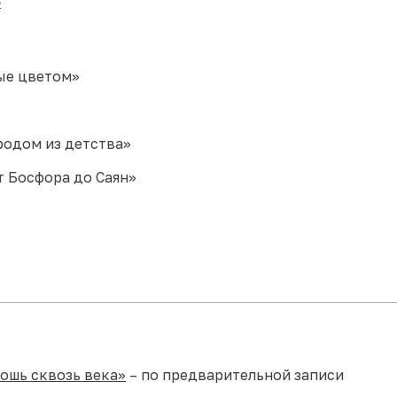
»
ые цветом»
родом из детства»
т Босфора до Саян»
ошь сквозь века»
– по предварительной записи