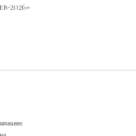
ев-2026»
традиции»
ры»