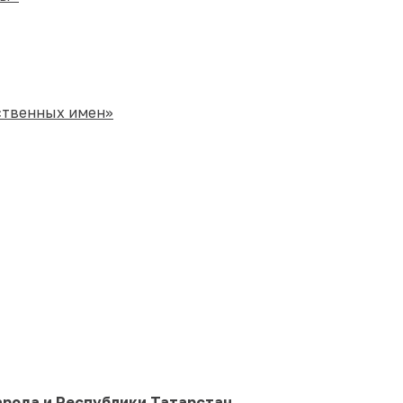
ственных имен»
арода и Республики Татарстан