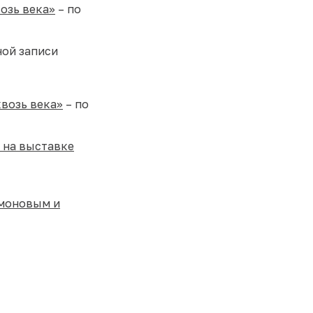
озь века»
– по
ной записи
квозь века»
– по
 на выставке
амоновым и