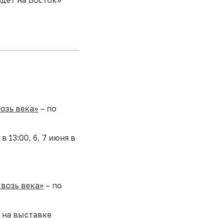
озь века»
– по
 в 13:00, 6, 7 июня в
квозь века»
– по
 на выставке