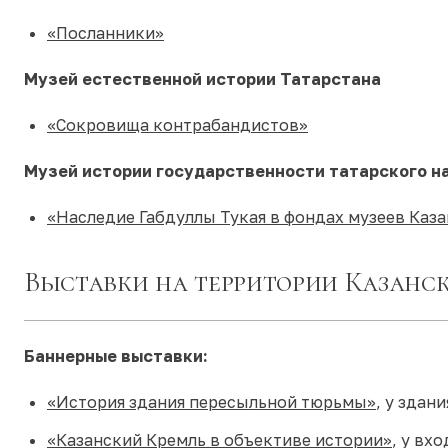
«Посланники»
Музей естественной истории Татарстана
«Сокровища контрабандистов»
Музей истории государственности татарского н
«Наследие Габдуллы Тукая в фондах музеев Каз
Выставки на территории Казанс
Баннерные выставки:
«История здания пересыльной тюрьмы»
, у зда
«Казанский Кремль в объективе истории»
, у вх