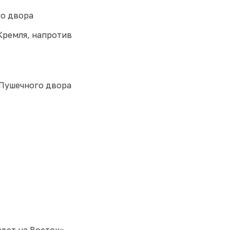
го двора
 Кремля, напротив
 Пушечного двора
идет на Восток»