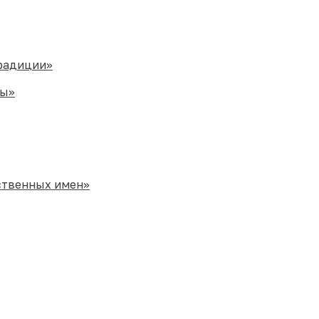
традиции»
ры»
ственных имен»