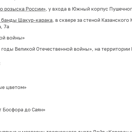
го розыска России»
, у входа в Южный корпус Пушечно
и банды Шакур-карака
, в сквере за стеной Казанского
, 7а
ной войны»
 годы Великой Отечественной войны», на территории
»
ые цветом»
т Босфора до Саян»
уллина и мастериц творческого дуэта Лойя «Караван 