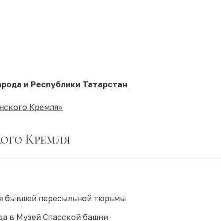
арода и Республики Татарстан
анского Кремля»
кого Кремля
ния бывшей пересыльной тюрьмы
ода в Музей Спасской башни