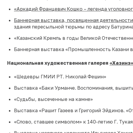
«Аркадий Францевич Кошко – легенда уголовно
Баннерная выставка, посвященная деятельност
здания пересыльной тюрьмы по адресу Батурина
«Казанский Кремль в годы Великой Отечествен
Баннерная выставка «Промышленность Казани в
Национальная художественная галерея
«Хазинэ
«Шедевры ГМИИ РТ. Николай Фешин»
Выставка «Баки Урманче. Воспоминания, вышит
«Судьбы, высеченные на камне»
Выставка «Рашит Газеев и Григорий Эйдинов. «О
«Слово, ставшее символом» к 140-летию Г. Тукая
Выставка незрячего керамиста Ильгизара Хамид