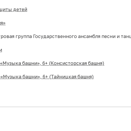
щиты детей
ия»
стровая группа Государственного ансамбля песни и тан
м
Музыка башни», 6+ (Консисторская башня)
«Музыка башни», 6+ (Тайницкая башня)