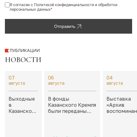
Я согласен с Политикой конфиденциальности и обработки
персональных данных
*
Отправить
ПУБЛИКАЦИИ
НОВОСТИ
07
06
04
августа
августа
августа
Выходные
В фонды
Выставка
в
Казанского Кремля
«Архив
Казанском
были переданы
воспоминан
Кремле:
филателистические
Неокончен
дайджест
материалы,
истории» в
событий на
посвященные
каморах дв
8 – 9
Казани и
Присутстве