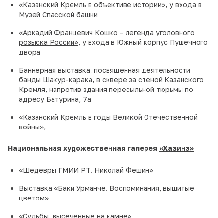
«Казанский Кремль в объективе истории»
, у входа в
Музей Спасской башни
«Аркадий Францевич Кошко – легенда уголовного
розыска России»
, у входа в Южный корпус Пушечного
двора
Баннерная выставка, посвященная деятельности
банды Шакур-карака
, в сквере за стеной Казанского
Кремля, напротив здания пересыльной тюрьмы по
адресу Батурина, 7а
«Казанский Кремль в годы Великой Отечественной
войны»,
Национальная художественная галерея
«Хазинэ»
«Шедевры ГМИИ РТ. Николай Фешин»
Выставка «Баки Урманче. Воспоминания, вышитые
цветом»
«Судьбы, высеченные на камне»