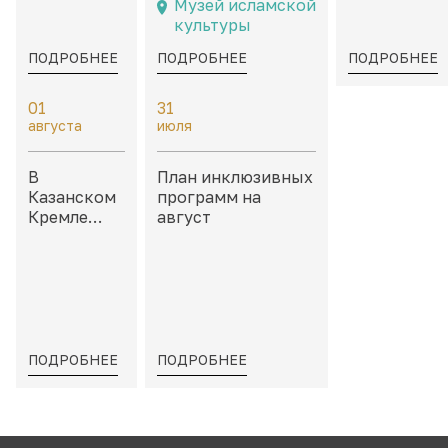
Музей исламской
августа
татарской
культуры
культуре
ПОДРОБНЕЕ
ПОДРОБНЕЕ
ПОДРОБНЕЕ
01
31
августа
июля
В
План инклюзивных
Казанском
программ на
Кремле
август
пройдет
«Школа
тактильных
моделей»
ПОДРОБНЕЕ
ПОДРОБНЕЕ