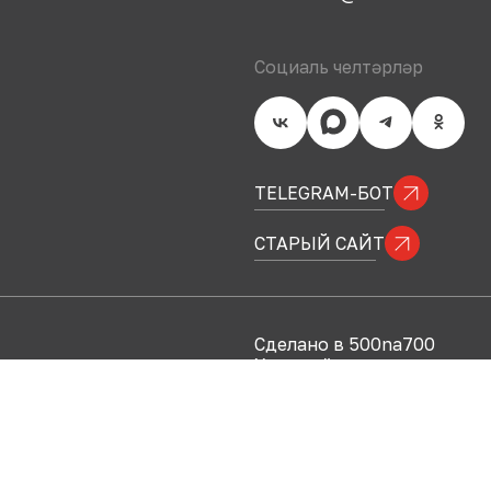
Социаль челтәрләр
TELEGRAM-БОТ
СТАРЫЙ САЙТ
Сделано в 500na700
Хосусыйлык сәясәте
© 2007-
2026
«Казан Кремл
тыюлыгы