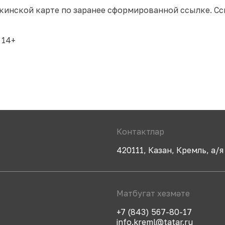
инской карте по заранее сформированной ссылке. Сс
 14+
Контактлар
420111, Казан, Кремль, а/я
Матбугат хезмәте
+7 (843) 567-80-17
info.kreml@tatar.ru