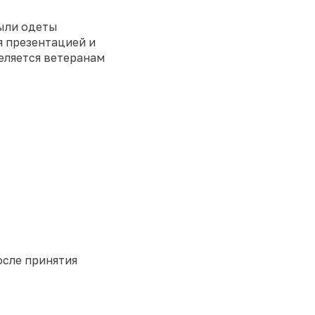
были одеты
я презентацией и
еляется ветеранам
осле принятия