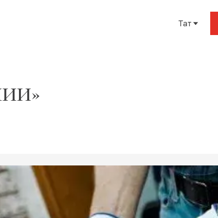
Тат
Рус
Eng
Тат
МИИ»