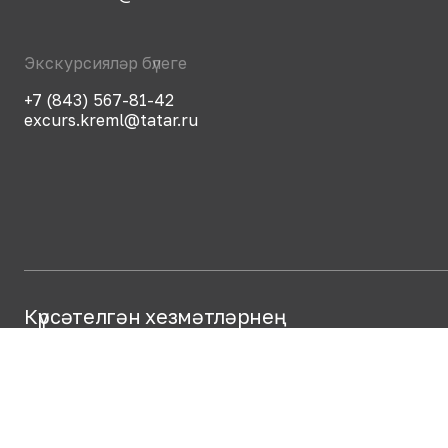
Экскурсияләр бүлеге
+7 (843) 567-81-42
excurs.kreml@tatar.ru
Күрсәтелгән хезмәтләрнең
сыйфатын бәяләү
Хезмәтләрнең сыйфатын
бәяләү өчен QR-кодны
кулланыгыз яки сылтама
буенча
күчегез
.