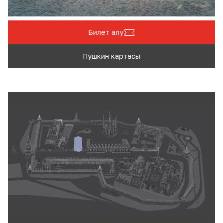
Билет алу
Пушкин картасы