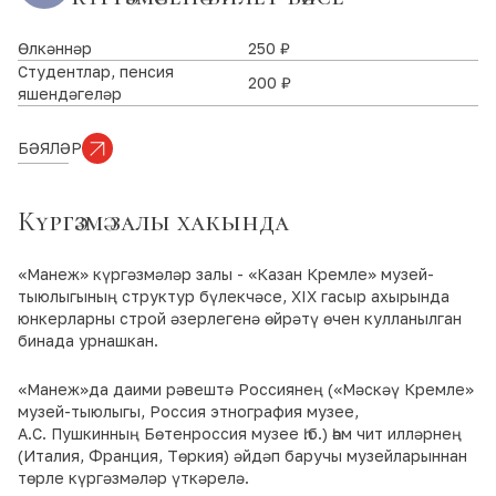
Өлкәннәр
250 ₽
Студентлар, пенсия
200 ₽
яшендәгеләр
БӘЯЛӘР
Күргәзмә залы хакында
«Манеж» күргәзмәләр залы - «Казан Кремле» музей-
тыюлыгының структур бүлекчәсе, XIX гасыр ахырында
юнкерларны строй әзерлегенә өйрәтү өчен кулланылган
бинада урнашкан.
«Манеж»да даими рәвештә Россиянең («Мәскәү Кремле»
музей-тыюлыгы, Россия этнография музее,
А.С. Пушкинның Бөтенроссия музее һ.б.) һәм чит илләрнең
(Италия, Франция, Төркия) әйдәп баручы музейларыннан
төрле күргәзмәләр үткәрелә.