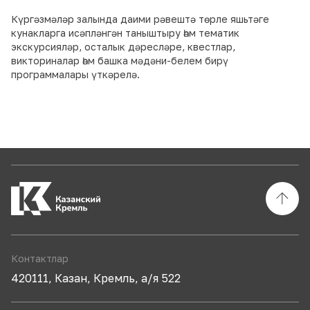
Күргәзмәләр залында даими рәвештә төрле яшьтәге
кунакларга исәпләнгән таныштыру һәм тематик
экскурсияләр, осталык дәресләре, квестлар,
викториналар һәм башка мәдәни-белем бирү
программалары үткәрелә.
Контактлар
420111, Казан, Кремль, а/я 522