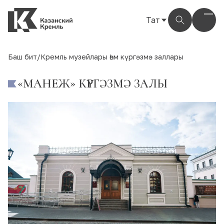
Тат
Рус
Eng
Баш бит
/
Кремль музейлары һәм күргәзмә заллары
Тат
«МАНЕЖ» КҮРГӘЗМӘ ЗАЛЫ