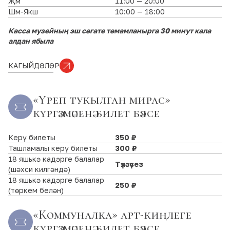
Җм
11:00 — 20:00
Шм-Якш
10:00 — 18:00
Касса музейның эш сәгате тәмамланырга 30 минут кала
алдан ябыла
КАГЫЙДӘЛӘР
«Үреп тукылган мирас»
күргәзмәсенә билет бәясе
Керү билеты
350 ₽
Ташламалы керү билеты
300 ₽
18 яшькә кадәрге балалар
Түләүсез
(шәхси килгәндә)
18 яшькә кадәрге балалар
250 ₽
(төркем белән)
«Коммуналка» арт-киңлеге
күргәзмәсенә билет бәясе