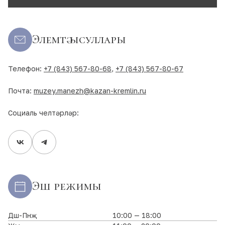
Элемтә ысуллары
Телефон:
+7 (843) 567-80-68
,
+7 (843) 567-80-67
Почта:
muzey.manezh@kazan-kremlin.ru
Социаль челтәрләр:
Эш режимы
Дш-Пнҗ
10:00 — 18:00