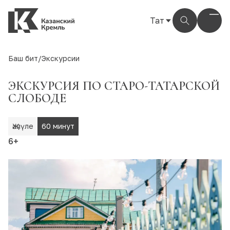
Тат
Рус
Eng
Баш бит
/
Экскурсии
Тат
ЭКСКУРСИЯ ПО СТАРО-ТАТАРСКОЙ
СЛОБОДЕ
Җәяүле
60 минут
6+